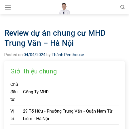
Skip
to
content
Review dự án chung cư MHD
Trung Văn – Hà Nội
Posted on
04/04/2024
by
Thành Penthouse
Giới thiệu chung
Chủ
đầu
Công Ty MHD
tư:
Vị
29 Tố Hữu - Phường Trung Văn - Quận Nam Từ
trí:
Liêm - Hà Nội