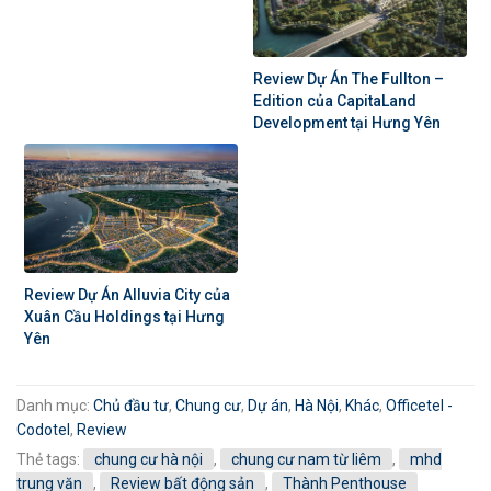
Review Dự Án The Fullton –
Edition của CapitaLand
Development tại Hưng Yên
Review Dự Án Alluvia City của
Xuân Cầu Holdings tại Hưng
Yên
Danh mục:
Chủ đầu tư
,
Chung cư
,
Dự án
,
Hà Nội
,
Khác
,
Officetel -
Codotel
,
Review
Thẻ tags:
chung cư hà nội
,
chung cư nam từ liêm
,
mhd
trung văn
,
Review bất động sản
,
Thành Penthouse