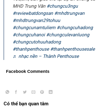
MHD Trung Văn
#chungcu3ngu
#reviewbatdongsan
#mhdtrungvan
#mhdtrungvan29tohuu
#chungcunamtuliem
#chungcuhadong
#chungcuhanoi
#chungculevanluong
#chungcutohuuhadong
#thanhpenthouse
#thanhpenthousesale
♬ nhạc nền – Thành Penthouse
Facebook Comments
Có thể bạn quan tâm