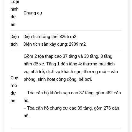
Loại
hình
Chung cư
dự
án:
Diện
Diện tích tổng thể:
8266
m2
tích:
Diện tích sàn xây dựng:
2909
m2
Gồm 2 tòa tháp cao 37 tầng và 39 tầng, 3 tầng
hầm để xe. Tầng 1 đến tầng 4: thương mại dịch
vụ, nhà trẻ, dịch vụ khách sạn, thương mại – văn
Quy
phòng, sinh hoạt cộng đồng, bể bơi.
mô
– Tòa căn hộ khách sạn cao 37 tầng, gồm 462 căn
dự
hộ.
án:
– Tòa căn hộ chung cư cao 39 tầng, gồm 276 căn
hộ.