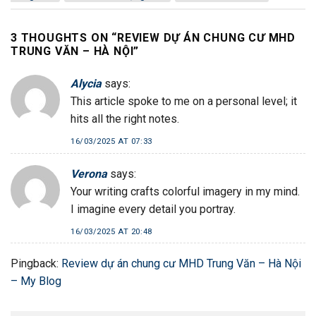
3 THOUGHTS ON “
REVIEW DỰ ÁN CHUNG CƯ MHD
TRUNG VĂN – HÀ NỘI
”
Alycia
says:
This article spoke to me on a personal level; it
hits all the right notes.
16/03/2025 AT 07:33
Verona
says:
Your writing crafts colorful imagery in my mind.
I imagine every detail you portray.
16/03/2025 AT 20:48
Pingback:
Review dự án chung cư MHD Trung Văn – Hà Nội
– My Blog