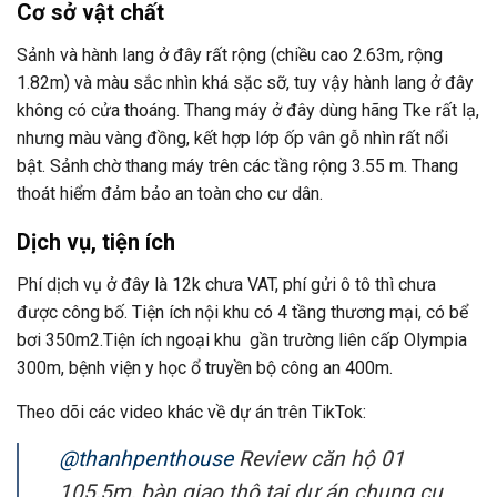
Cơ sở vật chất
Sảnh và hành lang ở đây rất rộng (chiều cao 2.63m, rộng
1.82m) và màu sắc nhìn khá sặc sỡ, tuy vậy hành lang ở đây
không có cửa thoáng. Thang máy ở đây dùng hãng Tke rất lạ,
nhưng màu vàng đồng, kết hợp lớp ốp vân gỗ nhìn rất nổi
bật. Sảnh chờ thang máy trên các tầng rộng 3.55 m. Thang
thoát hiểm đảm bảo an toàn cho cư dân.
Dịch vụ, tiện ích
Phí dịch vụ ở đây là 12k chưa VAT, phí gửi ô tô thì chưa
được công bố. Tiện ích nội khu có 4 tầng thương mại, có bể
bơi 350m2.Tiện ích ngoại khu gần trường liên cấp Olympia
300m, bệnh viện y học ổ truyền bộ công an 400m.
Theo dõi các video khác về dự án trên TikTok:
@thanhpenthouse
Review căn hộ 01
105,5m, bàn giao thô tại dự án chung cu