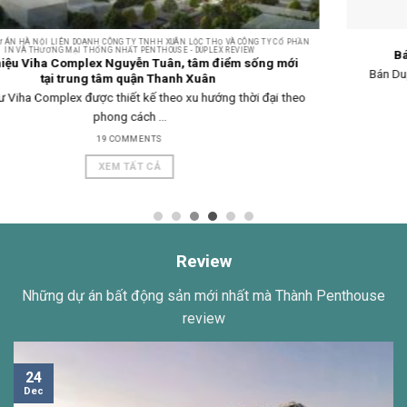
N
PENTHOUSE - DUPLEX
Bán Duplex view cực đẹp tại Mỹ Đình Pearl Hà Nội
Bán Duplex tại dự án chung cư Mỹ Đình Pearl Hà Nội giá 50 tỷ ...
1 COMMENTS
XEM TẤT CẢ
Review
Những dự án bất động sản mới nhất mà Thành Penthouse
review
24
Dec