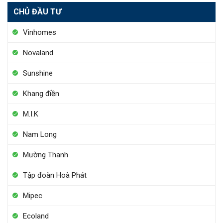
CHỦ ĐẦU TƯ
Vinhomes
Novaland
Sunshine
Khang điền
M.I.K
Nam Long
Mường Thanh
Tập đoàn Hoà Phát
Mipec
Ecoland