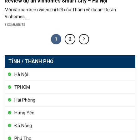
Review dự án Vinhomes Smart City – Hà Nội
Mời các bạn xem video chi tiết của Thành về dự án! Dự án
Vinhomes ...
1 COMMENTS
1
2
TỈNH / THÀNH PHỐ
Hà Nội
TPHCM
Hải Phòng
Hưng Yên
Đà Nẵng
Phú Thọ