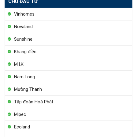
CHỦ ĐẦU TƯ
Vinhomes
Novaland
Sunshine
Khang điền
M.I.K
Nam Long
Mường Thanh
Tập đoàn Hoà Phát
Mipec
Ecoland