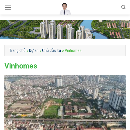
Skip
to
content
Trang chủ
»
Dự án
»
Chủ đầu tư
»
Vinhomes
Vinhomes