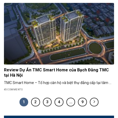
Review Dự Án TMC Smart Home của Bạch Đằng TMC
tại Hà Nội
TMC Smart Home – Tổ hợp căn hộ và biệt thự đẳng cấp tại tâm ...
45 COMMENTS
1
2
3
4
…
9