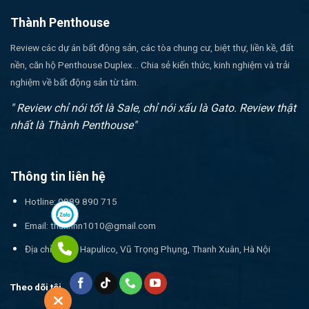
Thành Penthouse
Review các dự án bất động sản, các tòa chung cư, biệt thự, liền kề, đất
nền, căn hộ Penthouse Duplex... Chia sẻ kiến thức, kinh nghiệm và trải
nghiệm về bất động sản từ tâm.
" Review chỉ nói tốt là Sale, chỉ nói xấu là Gato. Review thật
nhất là Thành Penthouse"
Thông tin liên hệ
Hotline: 0989 890 715
Email:
thanhnn1010@gmail.com
Địa chỉ: 17T1 Hapulico, Vũ Trọng Phụng, Thanh Xuân, Hà Nội
Theo dõi tôi