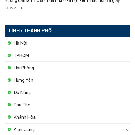
Hướng dẫn làm hồ sơ mua nhà ở xã hội, kèm mẫu đơn và giấy ...
5 COMMENTS
TỈNH / THÀNH PHỐ
Hà Nội
TPHCM
Hải Phòng
Hưng Yên
Đà Nẵng
Phú Thọ
Khánh Hòa
Kiên Giang