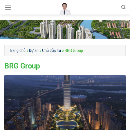
Skip
to
content
Trang chủ
»
Dự án
»
Chủ đầu tư
»
BRG Group
BRG Group