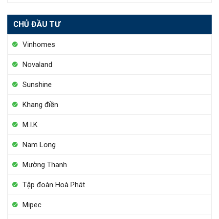
CHỦ ĐẦU TƯ
Vinhomes
Novaland
Sunshine
Khang điền
M.I.K
Nam Long
Mường Thanh
Tập đoàn Hoà Phát
Mipec