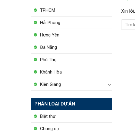
TPHCM
Xin lỗ
Hải Phòng
Hưng Yên
Đà Nẵng
Phú Thọ
Khánh Hòa
Kiên Giang
PHÂN LOẠI DỰ ÁN
Biệt thự
Chung cư