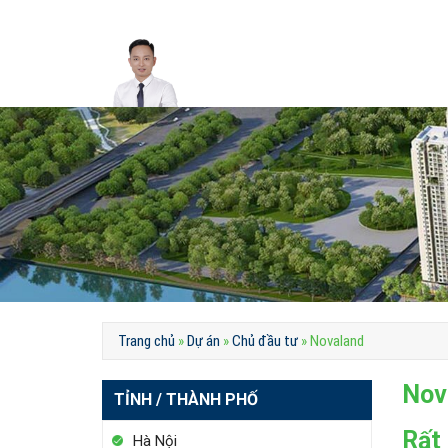
Skip
to
content
Trang chủ
»
Dự án
»
Chủ đầu tư
»
Novaland
Nov
TỈNH / THÀNH PHỐ
Rất 
Hà Nội