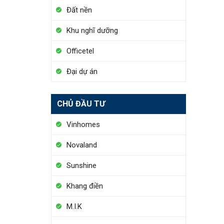
Đất nền
Khu nghĩ dưỡng
Officetel
Đại dự án
CHỦ ĐẦU TƯ
Vinhomes
Novaland
Sunshine
Khang điền
M.I.K