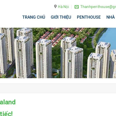
Hà Nội
Thanhpenthouse@gm
TRANG CHỦ
GIỚI THIỆU
PENTHOUSE
NHÀ 
aland
tiếc!