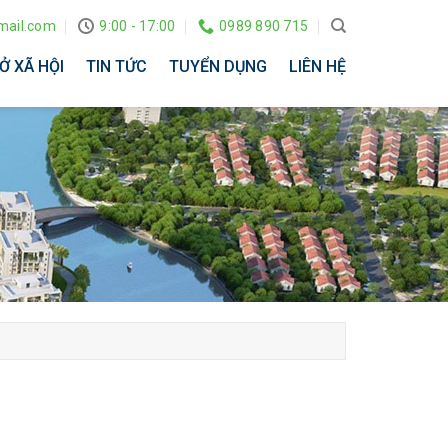
ail.com
9:00 - 17:00
0989 890 715
Ở XÃ HỘI
TIN TỨC
TUYỂN DỤNG
LIÊN HỆ