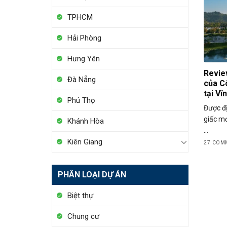
TPHCM
Hải Phòng
Hưng Yên
Revie
Đà Nẵng
của C
tại Vĩ
Phú Thọ
Được đị
giấc mơ
Khánh Hòa
...
Kiên Giang
27 COM
PHÂN LOẠI DỰ ÁN
Biệt thự
Chung cư