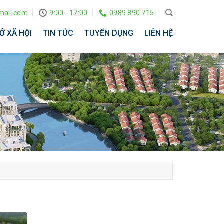
ail.com
9:00 - 17:00
0989 890 715
Ở XÃ HỘI
TIN TỨC
TUYỂN DỤNG
LIÊN HỆ