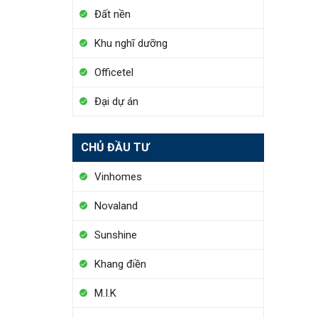
Đất nền
Khu nghĩ dưỡng
Officetel
Đại dự án
CHỦ ĐẦU TƯ
Vinhomes
Novaland
Sunshine
Khang điền
M.I.K