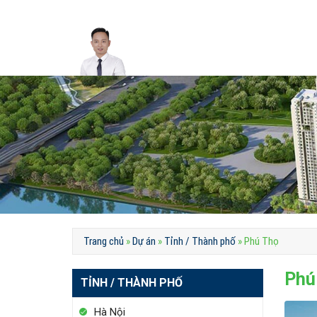
Skip
to
content
Trang chủ
»
Dự án
»
Tỉnh / Thành phố
»
Phú Thọ
Phú
TỈNH / THÀNH PHỐ
Hà Nội