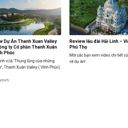
w Dự Án Thanh Xuan Valley
Review lâu đài Hải Linh – Việ
ông ty Cổ phần Thanh Xuân
Phú Thọ
nh Phúc
Mời các bạn xem video chi tiết 
nh vị là ‘Thung lũng của những
về dự án! ...
’, Thanh Xuân Valley ( Vĩnh Phúc)
MENTS