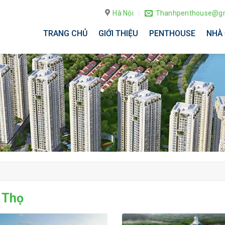
Hà Nội
Thanhpenthouse@gm
TRANG CHỦ
GIỚI THIỆU
PENTHOUSE
NHÀ 
 Thọ