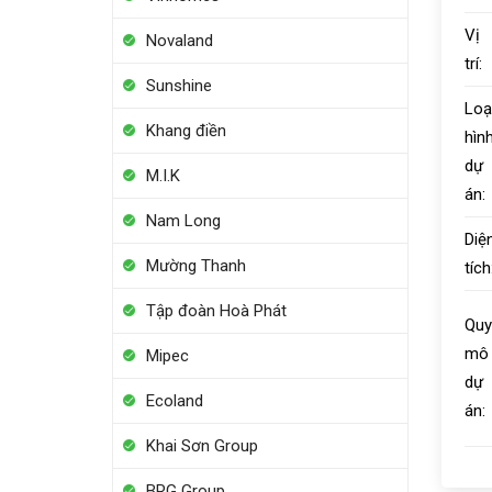
Vị
Novaland
trí:
Sunshine
Loạ
Khang điền
hìn
dự
M.I.K
án:
Nam Long
Diệ
Mường Thanh
tích
Tập đoàn Hoà Phát
Quy
mô
Mipec
dự
Ecoland
án:
Khai Sơn Group
BRG Group