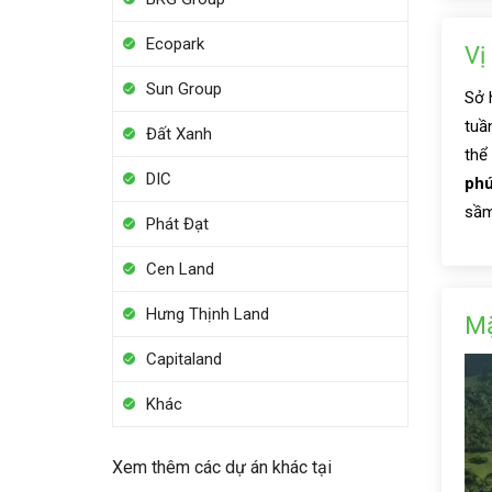
Ecopark
Vị
Sun Group
Sở 
tuầ
Đất Xanh
thể
DIC
phú
sầm
Phát Đạt
Cen Land
Hưng Thịnh Land
Mặ
Capitaland
Khác
Xem thêm các dự án khác tại