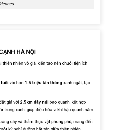
idences
 CẠNH HÀ NỘI
thiên nhiên vô giá, kiến tạo nên chuỗi tiện ích
tuổi
với hơn
1.5 triệu tán thông
xanh ngát, tạo
ắt giá với
2.5km dãy núi
bao quanh, kết hợp
ớc
trong xanh, giúp điều hòa vi khí hậu quanh năm.
bóng cây và thảm thực vật phong phú, mang đến
một kỳ nghỉ dưỡng bất tận giữa thiên nhiên.