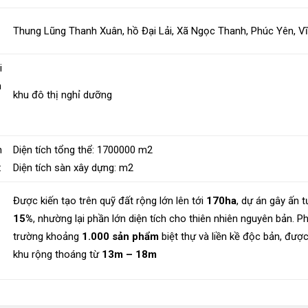
Thung Lũng Thanh Xuân, hồ Đại Lải, Xã Ngọc Thanh, Phúc Yên, V
i
h
khu đô thị nghỉ dưỡng
n
Diện tích tổng thể:
1700000
m2
:
Diện tích sàn xây dựng:
m2
Được kiến tạo trên quỹ đất rộng lớn lên tới
170ha
, dự án gây ấn 
15%
, nhường lại phần lớn diện tích cho thiên nhiên nguyên bản. 
trường khoảng
1.000 sản phẩm
biệt thự và liền kề độc bản, đượ
khu rộng thoáng từ
13m – 18m