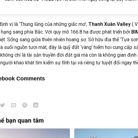
ịnh vị là ‘Thung lũng của những giấc mơ’,
Thanh Xuân Valley
( V
hạng sang phía Bắc. Với quy mô 166.8 ha được phát triển bởi
BI
iệt: Sống sang giữa thiên nhiên hoang sơ. Sở hữu địa thế ‘Tựa sơ
à suối nguồn tươi mát, đây là quỹ đất ‘vàng’ hiếm hoi cung cấp 
 không chỉ là tài sản truyền đời đắt giá mà còn là không gian đị
người khao khát tìm kiếm sự tĩnh tại và riêng tư tuyệt đối ngay t
ebook Comments
hể bạn quan tâm