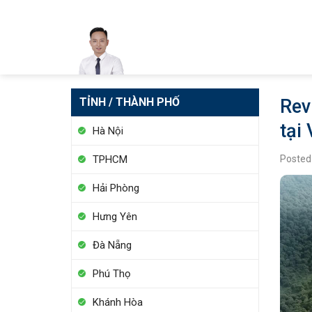
Skip
to
content
TỈNH / THÀNH PHỐ
Rev
tại
Hà Nội
Posted
TPHCM
Hải Phòng
Hưng Yên
Đà Nẵng
Phú Thọ
Khánh Hòa