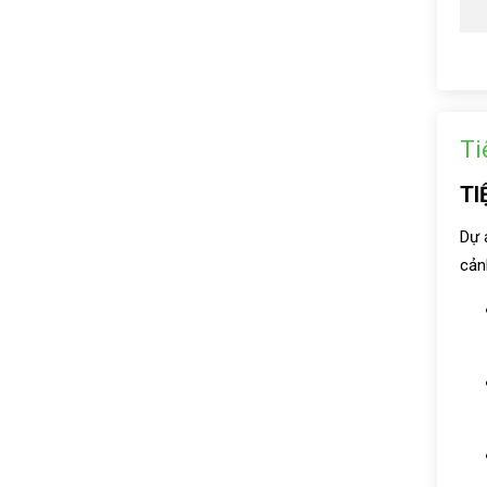
Ti
TI
Dự 
cản