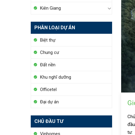
Kiên Giang
PHÂN LOẠI DỰ ÁN
Biệt thự
Chung cư
Đất nền
Khu nghĩ dưỡng
Officetel
Gi
Đại dự án
Ch
CHỦ ĐẦU TƯ
đầu
tư:
Vinhomes