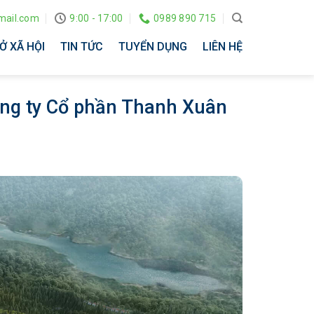
ail.com
9:00 - 17:00
0989 890 715
Ở XÃ HỘI
TIN TỨC
TUYỂN DỤNG
LIÊN HỆ
ông ty Cổ phần Thanh Xuân