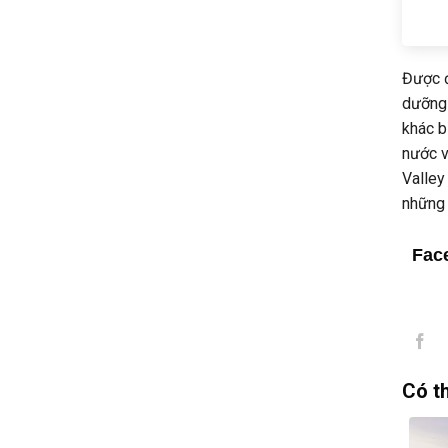
Được đ
dưỡng 
khác b
nước v
Valley
những 
Fac
Có t