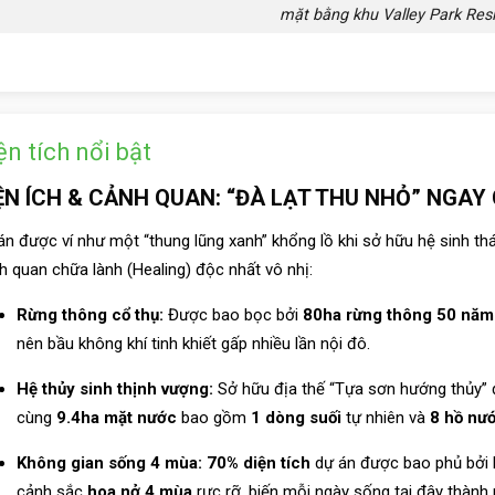
mặt bằng khu Valley Park Res
ện tích nổi bật
ỆN ÍCH & CẢNH QUAN: “ĐÀ LẠT THU NHỎ” NGAY
án được ví như một “thung lũng xanh” khổng lồ khi sở hữu hệ sinh thái 
h quan chữa lành (Healing) độc nhất vô nhị:
Rừng thông cổ thụ:
Được bao bọc bởi
80ha rừng thông 50 năm 
nên bầu không khí tinh khiết gấp nhiều lần nội đô.
Hệ thủy sinh thịnh vượng:
Sở hữu địa thế “Tựa sơn hướng thủy” đ
cùng
9.4ha mặt nước
bao gồm
1 dòng suối
tự nhiên và
8 hồ nư
Không gian sống 4 mùa:
70% diện tích
dự án được bao phủ bởi 
cảnh sắc
hoa nở 4 mùa
rực rỡ, biến mỗi ngày sống tại đây thành 