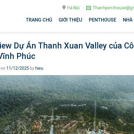
Hà Nội
Thanhpenthouse@gm
TRANG CHỦ
GIỚI THIỆU
PENTHOUSE
NHÀ 
iew Dự Án Thanh Xuan Valley của C
 Vĩnh Phúc
 on
11/12/2025
by
hieu