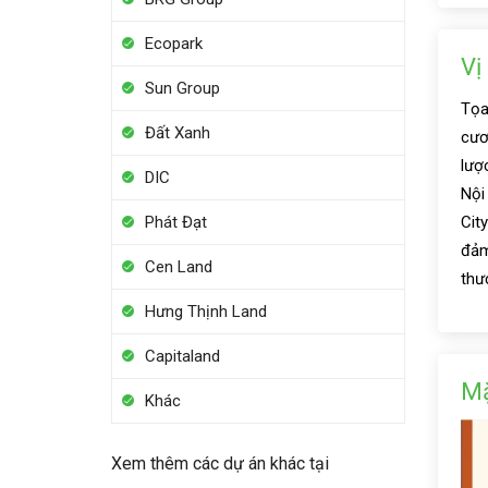
Ecopark
Vị
Sun Group
Tọa
Đất Xanh
cươ
lượ
DIC
Nội
Phát Đạt
Cit
đảm
Cen Land
thư
Hưng Thịnh Land
Capitaland
Mặ
Khác
Xem thêm các dự án khác tại