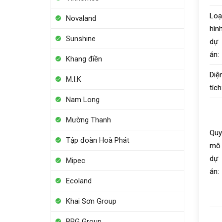
Loạ
Novaland
hìn
Sunshine
dự
án:
Khang điền
Diệ
M.I.K
tích
Nam Long
Mường Thanh
Quy
Tập đoàn Hoà Phát
mô
dự
Mipec
án:
Ecoland
Khai Sơn Group
BRG Group