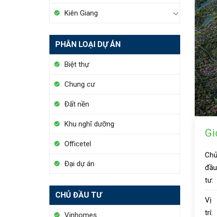
Kiên Giang
PHÂN LOẠI DỰ ÁN
Biệt thự
Chung cư
Đất nền
Khu nghĩ dưỡng
Gi
Officetel
Ch
Đại dự án
đầu
tư:
CHỦ ĐẦU TƯ
Vị
trí:
Vinhomes