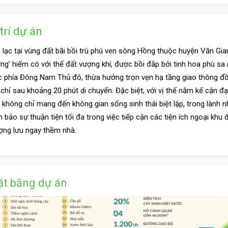
 trí dự án
 lạc tại vùng đất bãi bồi trù phú ven sông Hồng thuộc huyện Văn Gia
ng’ hiếm có với thế đất vượng khí, được bồi đắp bởi tinh hoa phù s
c phía Đông Nam Thủ đô, thừa hưởng trọn vẹn hạ tầng giao thông đồ
 chỉ sau khoảng 20 phút di chuyển. Đặc biệt, với vị thế nằm kế cận đạ
y không chỉ mang đến không gian sống sinh thái biệt lập, trong lành 
 bảo sự thuận tiện tối đa trong việc tiếp cận các tiện ích ngoại kh
ợng lưu ngay thềm nhà.
t bằng dự án