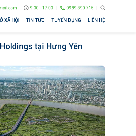
ail.com
9:00 - 17:00
0989 890 715
Ở XÃ HỘI
TIN TỨC
TUYỂN DỤNG
LIÊN HỆ
 Holdings tại Hưng Yên