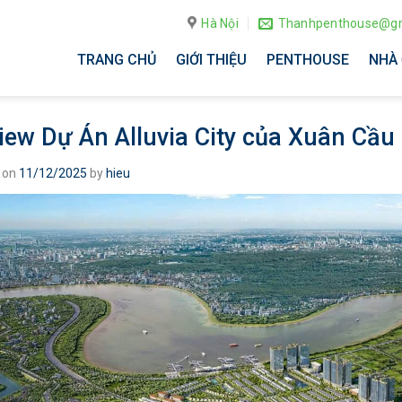
Hà Nội
Thanhpenthouse@gm
TRANG CHỦ
GIỚI THIỆU
PENTHOUSE
NHÀ 
iew Dự Án Alluvia City của Xuân Cầu
 on
11/12/2025
by
hieu