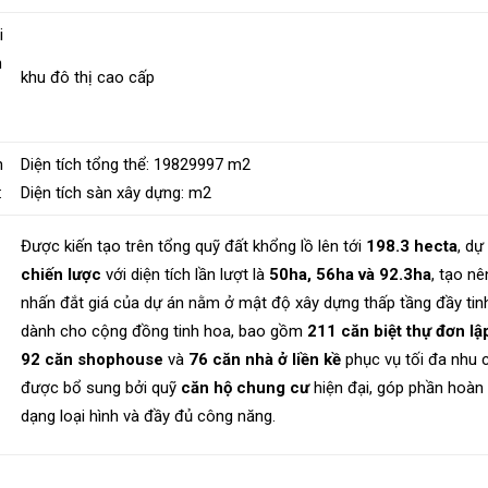
i
h
khu đô thị cao cấp
n
Diện tích tổng thể:
19829997
m2
:
Diện tích sàn xây dựng:
m2
Được kiến tạo trên tổng quỹ đất khổng lồ lên tới
198.3 hecta
, dự
chiến lược
với diện tích lần lượt là
50ha, 56ha và 92.3ha
, tạo n
nhấn đắt giá của dự án nằm ở mật độ xây dựng thấp tầng đầy tin
dành cho cộng đồng tinh hoa, bao gồm
211 căn biệt thự đơn lậ
92 căn shophouse
và
76 căn nhà ở liền kề
phục vụ tối đa nhu 
được bổ sung bởi quỹ
căn hộ chung cư
hiện đại, góp phần hoàn 
dạng loại hình và đầy đủ công năng.