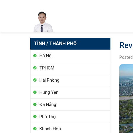
Skip
to
content
TỈNH / THÀNH PHỐ
Rev
Hà Nội
Posted
TPHCM
Hải Phòng
Hưng Yên
Đà Nẵng
Phú Thọ
Khánh Hòa