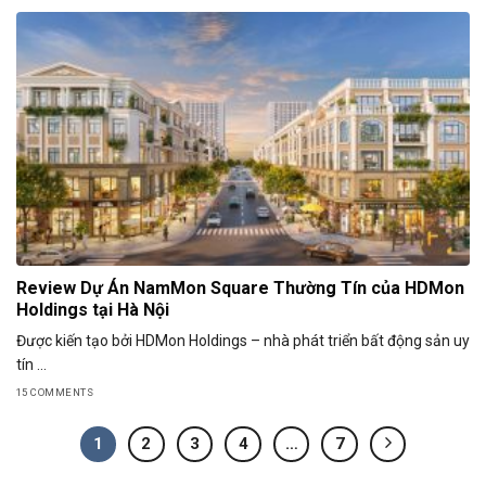
Review Dự Án NamMon Square Thường Tín của HDMon
Holdings tại Hà Nội
Được kiến tạo bởi HDMon Holdings – nhà phát triển bất động sản uy
tín ...
15 COMMENTS
1
2
3
4
…
7