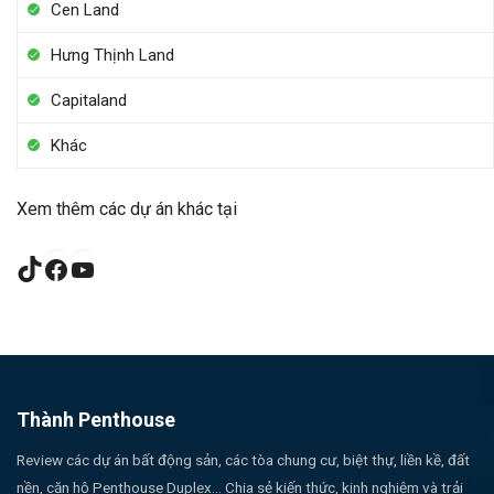
Cen Land
Hưng Thịnh Land
Capitaland
Khác
Xem thêm các dự án khác tại
TikTok
Facebook
YouTube
Thành Penthouse
Review các dự án bất động sản, các tòa chung cư, biệt thự, liền kề, đất
nền, căn hộ Penthouse Duplex... Chia sẻ kiến thức, kinh nghiệm và trải