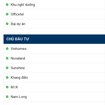
Khu nghĩ dưỡng
Officetel
Đại dự án
CHỦ ĐẦU TƯ
Vinhomes
Novaland
Sunshine
Khang điền
M.I.K
Nam Long