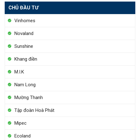
CHỦ ĐẦU TƯ
Vinhomes
Novaland
Sunshine
Khang điền
M.I.K
Nam Long
Mường Thanh
Tập đoàn Hoà Phát
Mipec
Ecoland