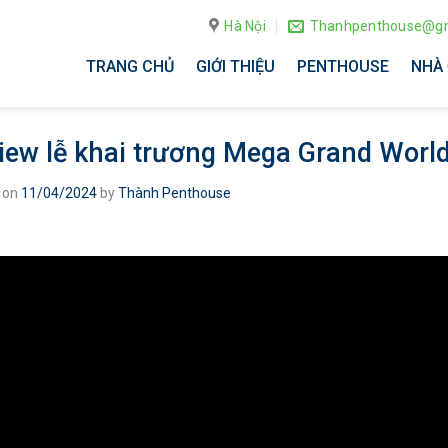
Hà Nội
Thanhpenthouse@gm
TRANG CHỦ
GIỚI THIỆU
PENTHOUSE
NHÀ 
iew lễ khai trương Mega Grand Worl
 on
11/04/2024
by
Thành Penthouse