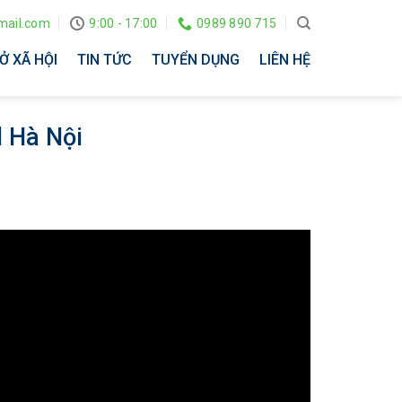
ail.com
9:00 - 17:00
0989 890 715
Ở XÃ HỘI
TIN TỨC
TUYỂN DỤNG
LIÊN HỆ
d Hà Nội