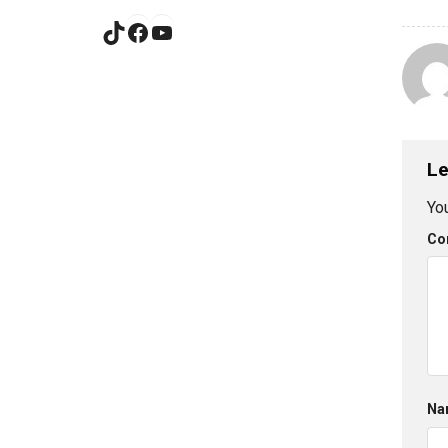
TikTok
Facebook
YouTube
Le
You
Co
Na