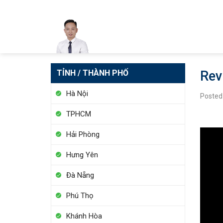
Skip
to
content
TỈNH / THÀNH PHỐ
Rev
Hà Nội
Posted
TPHCM
Hải Phòng
Hưng Yên
Đà Nẵng
Phú Thọ
Khánh Hòa