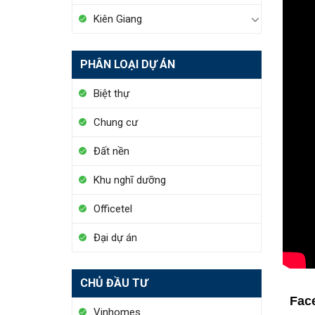
Kiên Giang
PHÂN LOẠI DỰ ÁN
Biệt thự
Chung cư
Đất nền
Khu nghĩ dưỡng
Officetel
Đại dự án
CHỦ ĐẦU TƯ
Fac
Vinhomes