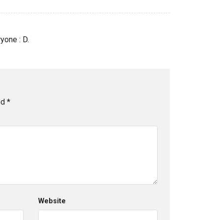
yone : D.
ed
*
Website