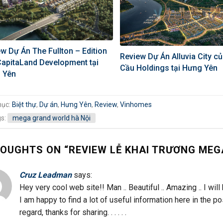
w Dự Án The Fullton – Edition
Review Dự Án Alluvia City c
CapitaLand Development tại
Cầu Holdings tại Hưng Yên
 Yên
mục:
Biệt thự
,
Dự án
,
Hưng Yên
,
Review
,
Vinhomes
gs:
mega grand world hà Nội
HOUGHTS ON “
REVIEW LỄ KHAI TRƯƠNG MEG
Cruz Leadman
says:
Hey very cool web site!! Man .. Beautiful .. Amazing .. I w
I am happy to find a lot of useful information here in the 
regard, thanks for sharing. . . . . .