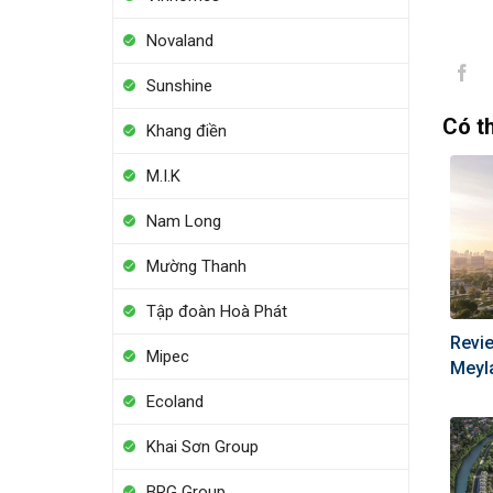
Novaland
Sunshine
Có t
Khang điền
M.I.K
Nam Long
Mường Thanh
Tập đoàn Hoà Phát
Revi
Mipec
Meyla
Ecoland
Khai Sơn Group
BRG Group