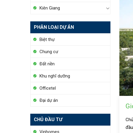
Kiên Giang
PHÂN LOẠI DỰ ÁN
Biệt thự
Chung cư
Đất nền
Khu nghĩ dưỡng
Officetel
Đại dự án
Gi
CHỦ ĐẦU TƯ
Ch
đầu
Vinhomes