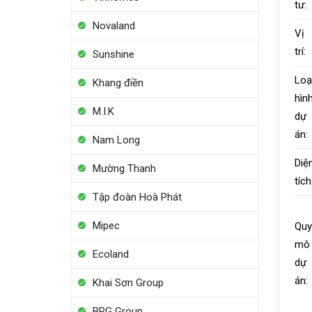
tư:
Novaland
Vị
trí:
Sunshine
Loạ
Khang điền
hìn
M.I.K
dự
án:
Nam Long
Diệ
Mường Thanh
tích
Tập đoàn Hoà Phát
Mipec
Quy
mô
Ecoland
dự
án:
Khai Sơn Group
BRG Group