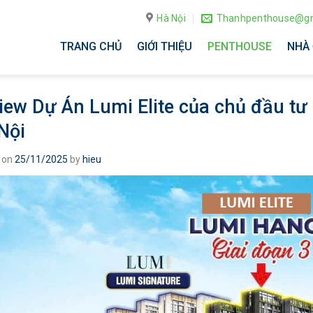
Hà Nội
Thanhpenthouse@gm
TRANG CHỦ
GIỚI THIỆU
PENTHOUSE
NHÀ 
iew Dự Án Lumi Elite của chủ đầu tư
Nội
 on
25/11/2025
by
hieu