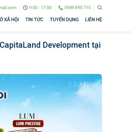
ail.com
9:00 - 17:00
0989 890 715
Ở XÃ HỘI
TIN TỨC
TUYỂN DỤNG
LIÊN HỆ
 CapitaLand Development tại