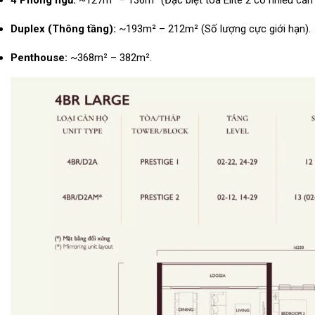
4 Phòng ngủ:
~127m² – 136m² (Đặc biệt tòa Elite 2 có nhiều căn 
Duplex (Thông tầng):
~193m² – 212m² (Số lượng cực giới hạn).
Penthouse:
~368m² – 382m².