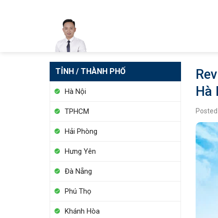
Skip
to
content
TỈNH / THÀNH PHỐ
Rev
Hà 
Hà Nội
Posted
TPHCM
Hải Phòng
Hưng Yên
Đà Nẵng
Phú Thọ
Khánh Hòa