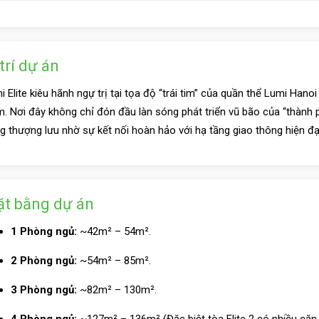
 trí dự án
i Elite kiêu hãnh ngự trị tại tọa độ “trái tim” của quần thể Lumi Hano
m. Nơi đây không chỉ đón đầu làn sóng phát triển vũ bão của “thành
g thượng lưu nhờ sự kết nối hoàn hảo với hạ tầng giao thông hiện đại 
t bằng dự án
1 Phòng ngủ:
~42m² – 54m².
2 Phòng ngủ:
~54m² – 85m².
3 Phòng ngủ:
~82m² – 130m².