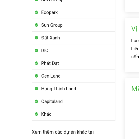
Ecopark
Sun Group
Vị
Đất Xanh
Lum
Liê
DIC
sốn
Phát Đạt
Cen Land
Mặ
Hưng Thịnh Land
Capitaland
Khác
Xem thêm các dự án khác tại