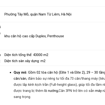
Phường Tây Mỗ, quận Nam Từ Liêm, Hà Nội
i
h
khu căn hộ cao cấp Duplex, Penthouse
n
Diện tích tổng thể:
43000
m2
:
Diện tích sàn xây dựng:
m2
Quy mô:
Gồm 02 tòa căn hộ (Elite 1 và Elite 2), 29 – 30 tầ
căn/sàn
, đảm bảo sự riêng tư tối đa.
73 căn/thang máy (tiê
được lắp kính kịch trần (Full-height glass), giúp tối đa tầm
được trang bị thêm
lò nướng,
Căn 3PN trở lên có sẵn
máy rử
sang trọng.