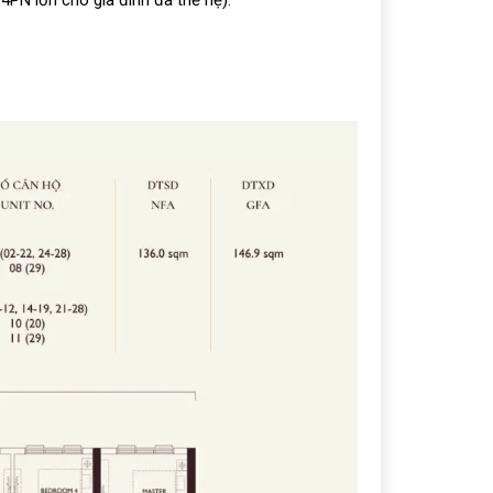
4PN lớn cho gia đình đa thế hệ).