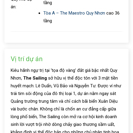
tầng
án:
Tòa A – The Maestro Quy Nhơn
cao 36
tầng
Vị trí dự án
Kiêu hãnh ngự trị tại ‘tọa độ vàng’ đắt giá bậc nhất Quy
Nhơn,
The Sailing
sở hữu vị thế độc tôn với 3 mặt tiền
huyết mạch: Lê Duẩn, Vũ Bảo và Nguyễn Tư. Được ví như
trái tim sôi động của đô thị loại 1, dự án nằm ngay sát
Quảng trường trung tâm và chỉ cách bãi biển Xuân Diệu
vài bước chân. Không chỉ là chốn an cư đẳng cấp giữa
lòng phố biển, The Sailing còn mở ra cơ hội kinh doanh
sinh lời vượt trội nhờ dòng chảy giao thương sầm uất,
khẳng định vị thế độc bản cho những chủ nhân tinh hoa.