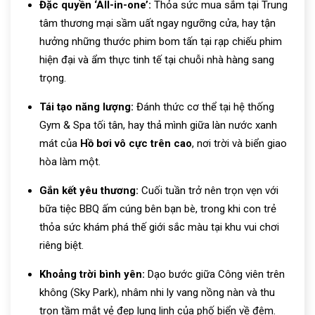
Đặc quyền ‘All-in-one’:
Thỏa sức mua sắm tại Trung
tâm thương mại sầm uất ngay ngưỡng cửa, hay tận
hưởng những thước phim bom tấn tại rạp chiếu phim
hiện đại và ẩm thực tinh tế tại chuỗi nhà hàng sang
trọng.
Tái tạo năng lượng:
Đánh thức cơ thể tại hệ thống
Gym & Spa tối tân, hay thả mình giữa làn nước xanh
mát của
Hồ bơi vô cực trên cao
, nơi trời và biển giao
hòa làm một.
Gắn kết yêu thương:
Cuối tuần trở nên trọn vẹn với
bữa tiệc BBQ ấm cúng bên bạn bè, trong khi con trẻ
thỏa sức khám phá thế giới sắc màu tại khu vui chơi
riêng biệt.
Khoảng trời bình yên:
Dạo bước giữa Công viên trên
không (Sky Park), nhâm nhi ly vang nồng nàn và thu
trọn tầm mắt vẻ đẹp lung linh của phố biển về đêm.