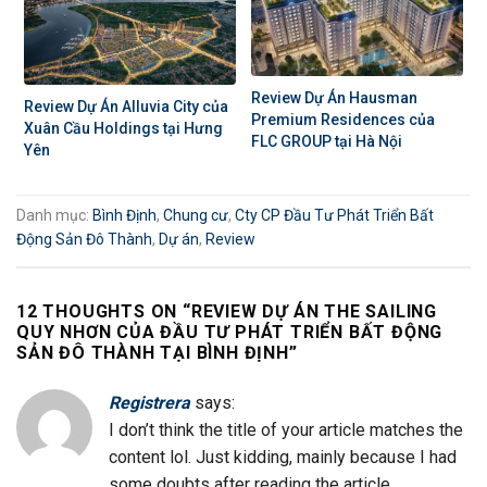
Review Dự Án Hausman
Review Dự Án Alluvia City của
Premium Residences của
Xuân Cầu Holdings tại Hưng
FLC GROUP tại Hà Nội
Yên
Danh mục:
Bình Định
,
Chung cư
,
Cty CP Đầu Tư Phát Triển Bất
Động Sản Đô Thành
,
Dự án
,
Review
12 THOUGHTS ON “
REVIEW DỰ ÁN THE SAILING
QUY NHƠN CỦA ĐẦU TƯ PHÁT TRIỂN BẤT ĐỘNG
SẢN ĐÔ THÀNH TẠI BÌNH ĐỊNH
”
Registrera
says:
I don’t think the title of your article matches the
content lol. Just kidding, mainly because I had
some doubts after reading the article.