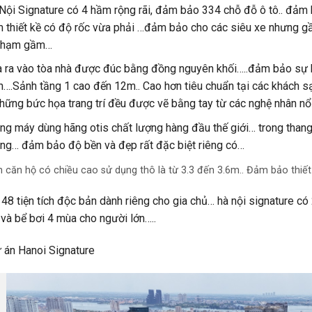
Nội Signature có 4 hầm rộng rãi, đảm bảo 334 chỗ đỗ ô tô.. đảm bả
 thiết kề có độ rốc vừa phải …đảm bảo cho các siêu xe nhưng gầ
chạm gầm…
 ra vào tòa nhà được đúc bằng đồng nguyên khối…..đảm bảo sự bề
n….
Sảnh tầng 1 cao đến 12m.. Cao hơn tiêu chuẩn tại các khách s
hững bức họa trang trí đều được vẽ bằng tay từ các nghệ nhân nổi t
ng máy dùng hãng otis chất lượng hàng đầu thế giới… trong tha
ng… đảm bảo độ bền và đẹp rất đặc biệt riêng có…
n căn hộ có chiều cao sử dụng thô là từ 3.3 đến 3.6m.. Đảm bảo thiết
 48 tiện tích độc bản dành riêng cho gia chủ… hà nội signature c
và bể bơi 4 mùa cho người lớn…..
 án Hanoi Signature