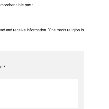
omprehensible parts.
 read and receive information. “One man’s religion is
ed
*