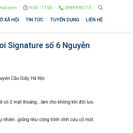
ail.com
9:00 - 17:00
0989 890 715
Ở XÃ HỘI
TIN TỨC
TUYỂN DỤNG
LIÊN HỆ
oi Signature số 6 Nguyễn
Huyên Cầu Giấy Hà Nội
ẽ có 2 mặt thoáng….làm cho không khí đối lưu
tự nhiên…giống như công trình vĩnh cửu cố một