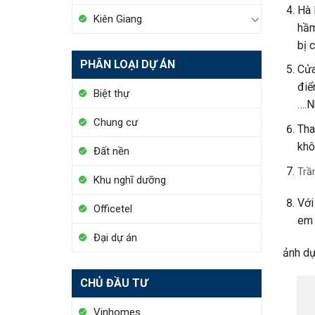
Hà 
Kiên Giang
hầm
bị 
PHÂN LOẠI DỰ ÁN
Cửa
điể
Biệt thự
….N
Chung cư
Tha
khô
Đất nền
Trầ
Khu nghĩ dưỡng
Với
Officetel
em 
Đại dự án
ảnh dự
CHỦ ĐẦU TƯ
Vinhomes