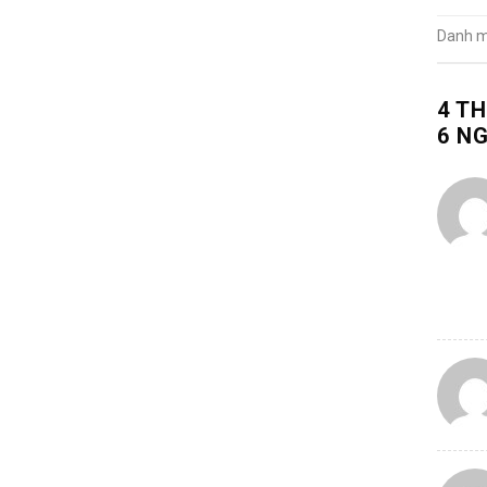
Danh 
4 T
6 N