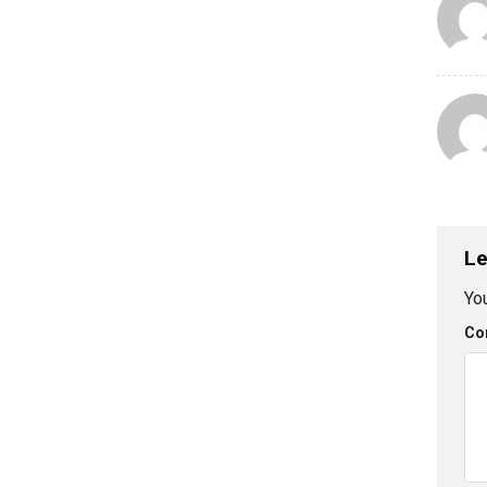
Le
You
Co