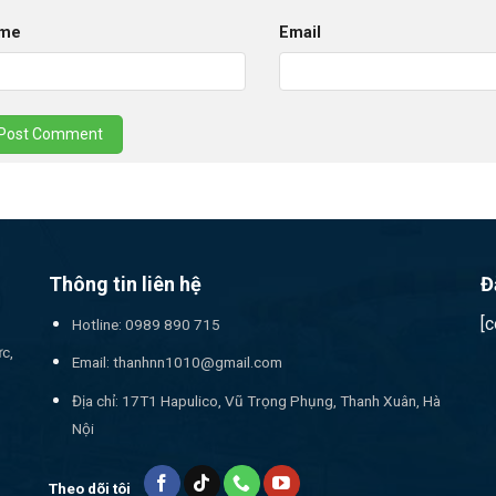
me
Email
Thông tin liên hệ
Đ
[
Hotline: 0989 890 715
ức,
Email:
thanhnn1010@gmail.com
Địa chỉ: 17T1 Hapulico, Vũ Trọng Phụng, Thanh Xuân, Hà
Nội
Theo dõi tôi