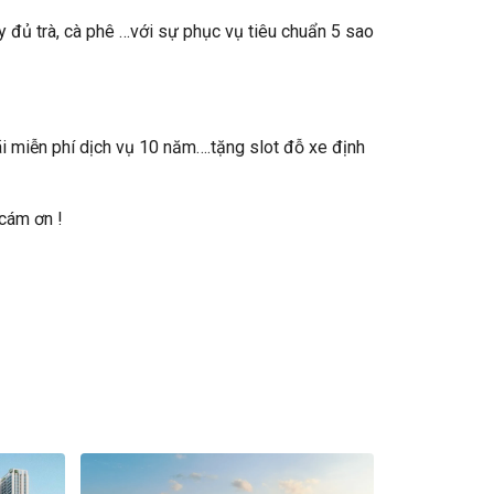
ầy đủ trà, cà phê …với sự phục vụ tiêu chuẩn 5 sao
i miễn phí dịch vụ 10 năm….tặng slot đỗ xe định
 cám ơn !