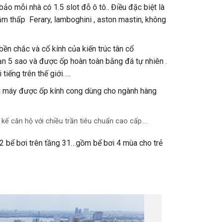
o mỗi nhà có 1.5 slot đỗ ô tô.. Điều đặc biệt là
m thấp Ferary, lamboghini , aston mastin, không
n chắc và cổ kính của kiến trúc tân cổ
ạn 5 sao và được ốp hoàn toàn bằng đá tự nhiên .
iếng trên thế giới…..
ng máy được ốp kính cong dùng cho ngành hàng
 kế căn hộ với chiều trần tiêu chuẩn cao cấp….
ó 2 bể bơi trên tầng 31…gồm bể bơi 4 mùa cho trẻ