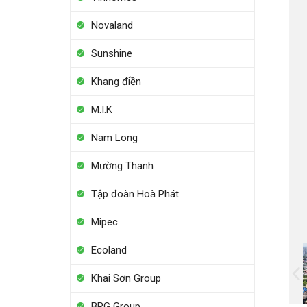
Novaland
Sunshine
Khang điền
M.I.K
Nam Long
Mường Thanh
Tập đoàn Hoà Phát
Mipec
Ecoland
Khai Sơn Group
BRG Group