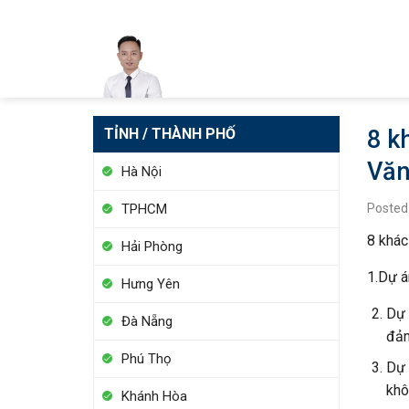
Skip
to
content
TỈNH / THÀNH PHỐ
8 k
Văn
Hà Nội
Posted
TPHCM
8 khác
Hải Phòng
1.Dự á
Hưng Yên
Dự 
Đà Nẵng
đảm
Phú Thọ
Dự 
khô
Khánh Hòa