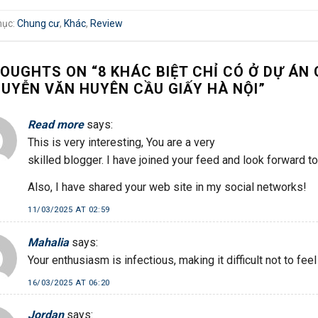
mục:
Chung cư
,
Khác
,
Review
HOUGHTS ON “
8 KHÁC BIỆT CHỈ CÓ Ở DỰ Á
GUYỄN VĂN HUYÊN CẦU GIẤY HÀ NỘI
”
Read more
says:
This is very interesting, You are a very
skilled blogger. I have joined your feed and look forward t
Also, I have shared your web site in my social networks!
11/03/2025 AT 02:59
Mahalia
says:
Your enthusiasm is infectious, making it difficult not to fee
16/03/2025 AT 06:20
Jordan
says: