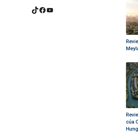
TikTok
Facebook
YouTube
Revi
Meyla
Revie
của 
Hưng