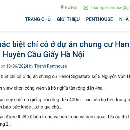
Hà Nội
Thanhpenthouse@gm
TRANG CHỦ
GIỚI THIỆU
PENTHOUSE
NHÀ 
hác biệt chỉ có ở dự án chung cư Han
 Huyên Cầu Giấy Hà Nội
 on
19/06/2024
by
Thành Penthouse
 biệt chỉ có ở dự án chung cư Hanoi Signature số 6 Nguyễn Văn 
n view chọn công viên và hồ nghĩa tân rộng đến 4ha…
án duy nhất có giếng trời rộng đến 400m….các căn hộ bên trong s
 bảo sức khỏe ….cho gia chủ…
án được thiết kế bên trong và bên trong và bên ngoài đều ốp đá 
ng 2…