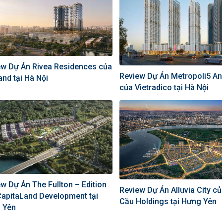
ew Dự Án Rivea Residences của
Review Dự Án Metropoli5 A
nd tại Hà Nội
của Vietradico tại Hà Nội
w Dự Án The Fullton – Edition
Review Dự Án Alluvia City c
CapitaLand Development tại
Cầu Holdings tại Hưng Yên
 Yên