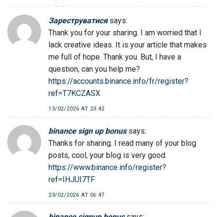
Зареструватися
says:
Thank you for your sharing. I am worried that I
lack creative ideas. It is your article that makes
me full of hope. Thank you. But, I have a
question, can you help me?
https://accounts.binance.info/fr/register?
ref=T7KCZASX
13/02/2026 AT 23:42
binance sign up bonus
says:
Thanks for sharing. I read many of your blog
posts, cool, your blog is very good.
https://www.binance.info/register?
ref=IHJUI7TF
23/02/2026 AT 06:47
binance signup bonus
says: