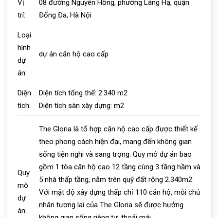
Vị
08 đường Nguyên Hồng, phường Láng Hạ, quận
trí:
Đống Đa, Hà Nội
Loại
hình
dự án căn hộ cao cấp
dự
án:
Diện
Diện tích tổng thể:
2.340
m2
tích:
Diện tích sàn xây dựng:
m2
The Gloria là tổ hợp căn hộ cao cấp được thiết kế
theo phong cách hiện đại, mang đến không gian
sống tiện nghi và sang trọng. Quy mô dự án bao
gồm 1 tòa căn hộ cao 12 tầng cùng 3 tầng hầm và
Quy
5 nhà thấp tầng, nằm trên quỹ đất rộng 2.340m2.
mô
Với mật độ xây dựng thấp chỉ 110 căn hộ, mỗi chủ
dự
nhân tương lai của The Gloria sẽ được hưởng
án:
không gian sống riêng tư, thoải mái.