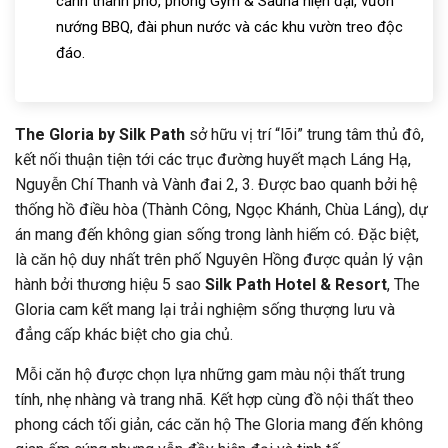
cảnh thành phố, phòng Gym & Sauna hiện đại, vườn
nướng BBQ, đài phun nước và các khu vườn treo độc
đáo.
The Gloria by Silk Path
sở hữu vị trí “lõi” trung tâm thủ đô,
kết nối thuận tiện tới các trục đường huyết mạch Láng Hạ,
Nguyễn Chí Thanh và Vành đai 2, 3. Được bao quanh bởi hệ
thống hồ điều hòa (Thành Công, Ngọc Khánh, Chùa Láng), dự
án mang đến không gian sống trong lành hiếm có. Đặc biệt,
là căn hộ duy nhất trên phố Nguyên Hồng được quản lý vận
hành bởi thương hiệu 5 sao
Silk Path Hotel & Resort
, The
Gloria cam kết mang lại trải nghiệm sống thượng lưu và
đẳng cấp khác biệt cho gia chủ.
Mỗi căn hộ được chọn lựa những gam màu nội thất trung
tính, nhẹ nhàng và trang nhã. Kết hợp cùng đồ nội thất theo
phong cách tối giản, các căn hộ The Gloria mang đến không