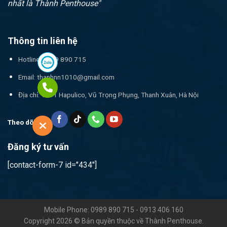
nhất là Thành Penthouse"
Thông tin liên hệ
Hotline: 0989 890 715
Email:
thanhnn1010@gmail.com
Địa chỉ: 17T1 Hapulico, Vũ Trọng Phụng, Thanh Xuân, Hà Nội
Theo dõi tôi
Đăng ký tư vấn
[contact-form-7 id="434"]
Mobile Phone: 0989 890 715 - 0913 406 160
Copyright 2026 © Bản quyền thuộc về Thành Penthouse.