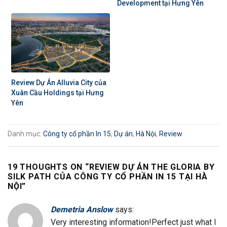
Development tại Hưng Yên
Review Dự Án Alluvia City của
Xuân Cầu Holdings tại Hưng
Yên
Danh mục:
Công ty cổ phần In 15
,
Dự án
,
Hà Nội
,
Review
19 THOUGHTS ON “
REVIEW DỰ ÁN THE GLORIA BY
SILK PATH CỦA CÔNG TY CỔ PHẦN IN 15 TẠI HÀ
NỘI
”
Demetria Anslow
says:
Very interesting information!Perfect just what I