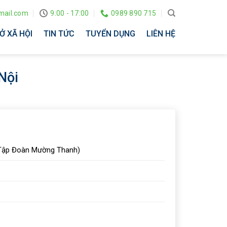
ail.com
9:00 - 17:00
0989 890 715
Ở XÃ HỘI
TIN TỨC
TUYỂN DỤNG
LIÊN HỆ
Nội
 (Tập Đoàn Mường Thanh)