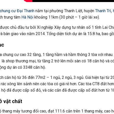
chung cư Đại Thanh
nằm tại phường Thanh Liệt, huyện
Thanh Trì
,
ch trung tâm
Hà Nội
khoảng 11km (30 phút – 1 giờ lái xe).
được chủ đầu tư bởi Xí nghiệp Xây dựng tư nhân số 1 tỉnh Lai 
à bàn giao vào năm 2014. Tổng diện tích dự án là 15.8 ha, bao gồ
ục
a chung cư cao 32 tầng, 1 tầng hầm và hầm thông 3 tòa với nhau.
 là shop thương mại, từ tầng 2 trở lên mỗi sàn có 18 căn hộ và c
ộng dự án có 3348 căn hộ.
ích căn hộ từ 36 đến 77m2 – 1 ngủ, 2 ngủ, 3 ngủ. Giá hiện tại từ 
 rác xông lên sảnh nên các tòa có giá rẻ hơn. Các tòa CT8 đắt h
 hộ đã được cấp sổ đỏ, và các căn đã được cấp sổ đắt hơn từ 1
ở vật chất
 thang máy tương đối cao, đạt 111.6 căn trên 1 thang máy, cao h