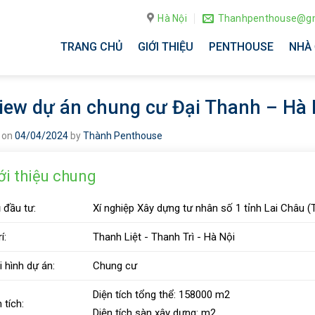
Hà Nội
Thanhpenthouse@gm
TRANG CHỦ
GIỚI THIỆU
PENTHOUSE
NHÀ 
iew dự án chung cư Đại Thanh – Hà 
 on
04/04/2024
by
Thành Penthouse
ới thiệu chung
 đầu tư:
Xí nghiệp Xây dựng tư nhân số 1 tỉnh Lai Châu
í:
Thanh Liệt - Thanh Trì - Hà Nội
i hình dự án:
Chung cư
Diện tích tổng thể:
158000
m2
 tích:
Diện tích sàn xây dựng:
m2