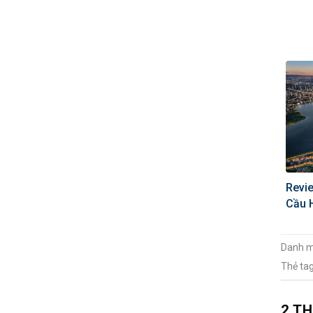
Revie
Cầu 
Danh 
Thẻ ta
2 T