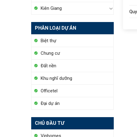
Kiên Giang
Quy
PHÂN LOẠI DỰ ÁN
Biệt thự
Chung cư
Đất nền
Khu nghĩ dưỡng
Officetel
Đại dự án
CHỦ ĐẦU TƯ
Vinhomes