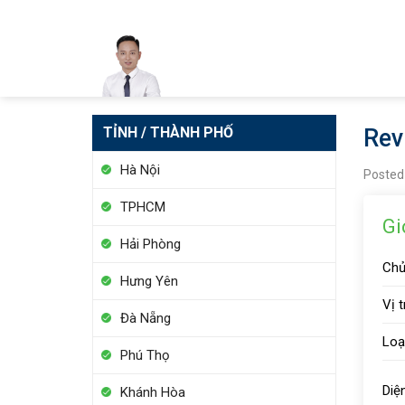
Skip
to
content
TỈNH / THÀNH PHỐ
Rev
Hà Nội
Posted
TPHCM
Gi
Hải Phòng
Chủ
Hưng Yên
Vị tr
Đà Nẵng
Loạ
Phú Thọ
Diện
Khánh Hòa