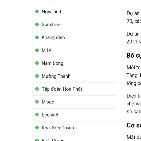
Novaland
Dự án
70, cá
Sunshine
Dự án 
Khang điền
2011 v
M.I.K
Bố c
Nam Long
Mỗi tò
Tầng 1
Mường Thanh
tổng c
Tập đoàn Hoà Phát
Diện t
Mipec
chợ và
số căn
Ecoland
Cơ s
Khai Sơn Group
Mật độ
BRG Group