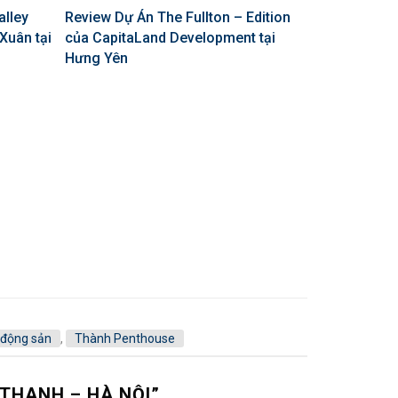
alley
Review Dự Án The Fullton – Edition
Xuân tại
của CapitaLand Development tại
Hưng Yên
 động sản
,
Thành Penthouse
 THANH – HÀ NỘI
”