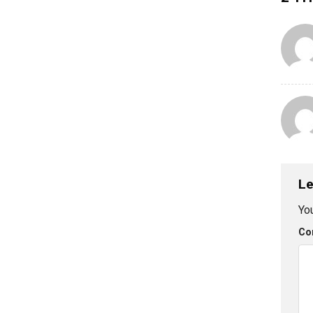
Le
You
Co