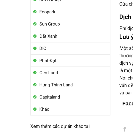
Cửa ch
Ecopark
Dịch
Sun Group
Phí dị
Lưu 
Đất Xanh
Một số
DIC
thường
Phát Đạt
dịch v
là một
Cen Land
Nói ch
Hưng Thịnh Land
vấn đề
và sai
Capitaland
Fac
Khác
Xem thêm các dự án khác tại