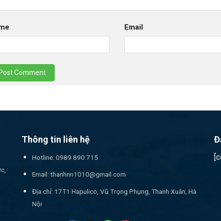
me
Email
Thông tin liên hệ
Đ
[
Hotline: 0989 890 715
ức,
Email:
thanhnn1010@gmail.com
Địa chỉ: 17T1 Hapulico, Vũ Trọng Phụng, Thanh Xuân, Hà
Nội