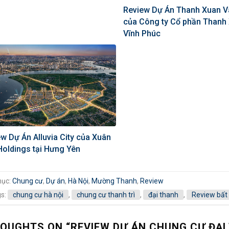
Review Dự Án Thanh Xuan V
của Công ty Cổ phần Thanh 
Vĩnh Phúc
w Dự Án Alluvia City của Xuân
Holdings tại Hưng Yên
mục:
Chung cư
,
Dự án
,
Hà Nội
,
Mường Thanh
,
Review
gs:
chung cư hà nội
,
chung cư thanh trì
,
đại thanh
,
Review bất
HOUGHTS ON “
REVIEW DỰ ÁN CHUNG CƯ ĐẠI