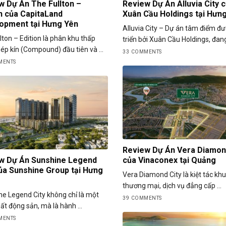
w Dự Án The Fullton –
Review Dự Án Alluvia City 
on của CapitaLand
Xuân Cầu Holdings tại Hưn
opment tại Hưng Yên
Alluvia City – Dự án tâm điểm đ
lton – Edition là phân khu thấp
triển bởi Xuân Cầu Holdings, đang 
ép kín (Compound) đầu tiên và ...
33 COMMENTS
MENTS
Review Dự Án Vera Diamon
w Dự Án Sunshine Legend
của Vinaconex tại Quảng
của Sunshine Group tại Hưng
Vera Diamond City là kiệt tác khu
thương mại, dịch vụ đẳng cấp ...
e Legend City không chỉ là một
39 COMMENTS
ất động sản, mà là hành ...
MENTS