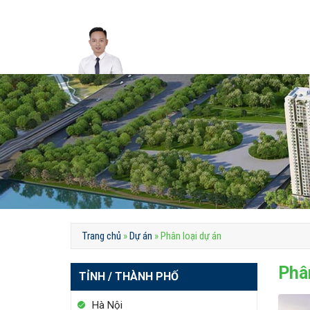
Skip
to
content
Trang chủ
»
Dự án
»
Phân loại dự án
Phân
TỈNH / THÀNH PHỐ
Hà Nội