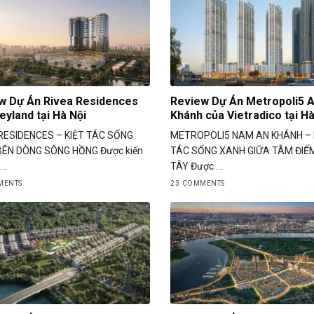
w Dự Án Rivea Residences
Review Dự Án Metropoli5 
eyland tại Hà Nội
Khánh của Vietradico tại Hà
RESIDENCES – KIỆT TÁC SỐNG
METROPOLI5 NAM AN KHÁNH – 
ÊN DÒNG SÔNG HỒNG Được kiến
TÁC SỐNG XANH GIỮA TÂM ĐIỂ
..
TÂY Được ...
MENTS
23 COMMENTS