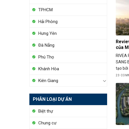
TPHCM
Hải Phòng
Hưng Yên
Revie
Đà Nẵng
của M
RIVEA 
Phú Thọ
SANG B
tạo bởi .
Khánh Hòa
23 COM
Kiên Giang
PHÂN LOẠI DỰ ÁN
Biệt thự
Chung cư