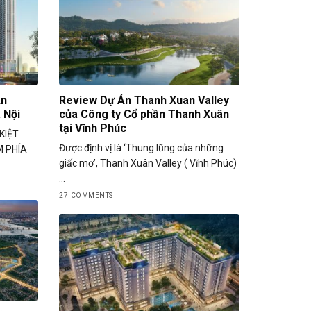
An
Review Dự Án Thanh Xuan Valley
 Nội
của Công ty Cổ phần Thanh Xuân
tại Vĩnh Phúc
KIỆT
Được định vị là ‘Thung lũng của những
M PHÍA
giấc mơ’, Thanh Xuân Valley ( Vĩnh Phúc)
...
27 COMMENTS