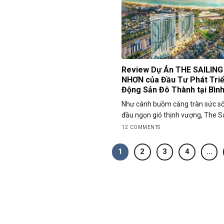
Review Dự Án THE SAILIN
NHƠN của Đầu Tư Phát Triể
Động Sản Đô Thành tại Bình
Như cánh buồm căng tràn sức s
đầu ngọn gió thịnh vượng, The Sail
12 COMMENTS
1
2
3
4
…