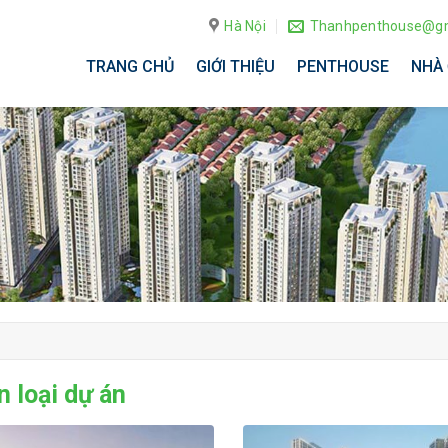
Hà Nội
Thanhpenthouse@gm
TRANG CHỦ
GIỚI THIỆU
PENTHOUSE
NHÀ 
 loại dự án