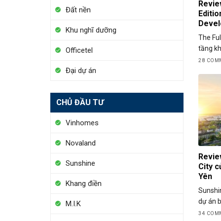
Revie
Đất nền
Editi
Devel
Khu nghĩ dưỡng
The Ful
tầng kh
Officetel
28 COM
Đại dự án
CHỦ ĐẦU TƯ
Vinhomes
Novaland
Revie
Sunshine
City 
Yên
Khang điền
Sunshin
dự án b
M.I.K
34 COM