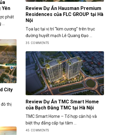
của
g Yên
Review Dự Án Hausman Premium
Residences của FLC GROUP tại Hà
ược phát
Nội
...
Tọa lạc tại vị trí “kim cương” trên trục
đường huyết mạch Lê Quang Đạo ...
35 COMMENTS
d City
Review Dự Án TMC Smart Home
 đô thị
của Bạch Đằng TMC tại Hà Nội
TMC Smart Home – Tổ hợp căn hộ và
biệt thự đẳng cấp tại tâm ...
45 COMMENTS