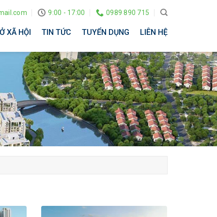
ail.com
9:00 - 17:00
0989 890 715
Ở XÃ HỘI
TIN TỨC
TUYỂN DỤNG
LIÊN HỆ