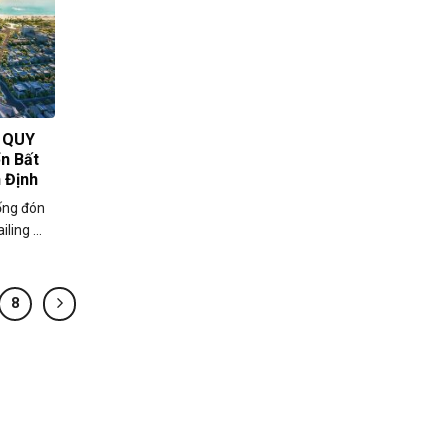
G QUY
n Bất
 Định
ống đón
ing ...
8