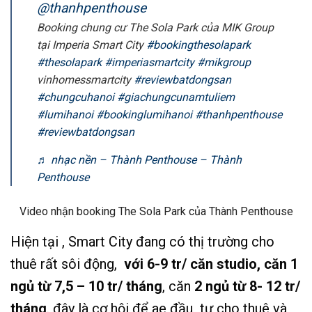
@thanhpenthouse
Booking chung cư The Sola Park của MIK Group
tại Imperia Smart City
#bookingthesolapark
#thesolapark
#imperiasmartcity
#mikgroup
vinhomessmartcity
#reviewbatdongsan
#chungcuhanoi
#giachungcunamtuliem
#lumihanoi
#bookinglumihanoi
#thanhpenthouse
#reviewbatdongsan
♬ nhạc nền – Thành Penthouse – Thành
Penthouse
Video nhận booking The Sola Park của Thành Penthouse
Hiện tại , Smart City đang có thị trường cho
thuê rất sôi động,
với 6-9 tr/ căn studio,
căn 1
ngủ từ 7,5 – 10 tr/ tháng
, căn
2 ngủ từ 8- 12 tr/
tháng
. đây là cơ hội để ae đầu tư cho thuê và