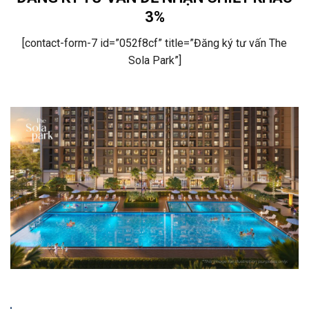
3%
[contact-form-7 id=”052f8cf” title=”Đăng ký tư vấn The
Sola Park”]