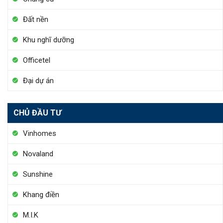
Đất nền
Khu nghĩ dưỡng
Officetel
Đại dự án
CHỦ ĐẦU TƯ
Vinhomes
Novaland
Sunshine
Khang điền
M.I.K