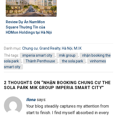
Review Dự Án NamMon
Square Thường Tín của
HDMon Holdings tại Hà Nội
Danh mục:
Chung cư
,
Grand Realty
,
Hà Nội
,
M.I.K
Thẻ tags:
imperia smart city
,
mik group
,
nhận booking the
sola park
,
Thành Penthouse
,
the sola park
,
vinhomes
smart city
2 THOUGHTS ON “
NHẬN BOOKING CHUNG CƯ THE
SOLA PARK MIK GROUP IMPERIA SMART CITY
”
Ilona
says:
Your blog steadily captures my attention from
start to finish. I find myself absorbed in every