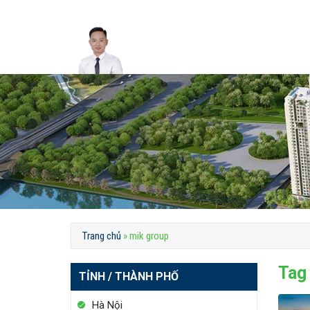
Skip
to
content
Trang chủ
»
mik group
Tag
TỈNH / THÀNH PHỐ
Hà Nội