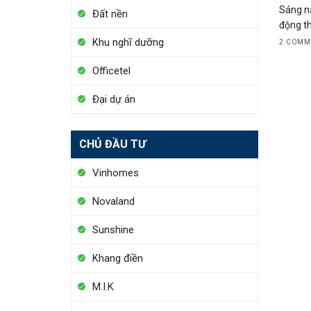
Sáng na
Đất nền
động th
Khu nghĩ dưỡng
2 COMM
Officetel
Đại dự án
CHỦ ĐẦU TƯ
Vinhomes
Novaland
Sunshine
Khang điền
M.I.K