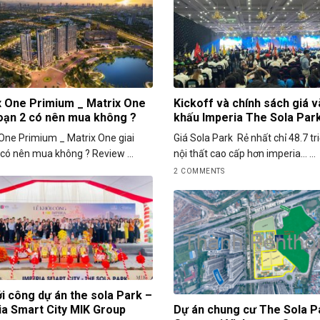
x One Primium _ Matrix One
Kickoff và chính sách giá v
đoạn 2 có nên mua không ?
khấu Imperia The Sola Par
One Primium _ Matrix One giai
Giá Sola Park Rẻ nhất chỉ 48.7 t
có nên mua không ? Review ...
nội thất cao cấp hơn imperia… ...
2 COMMENTS
i công dự án the sola Park –
ia Smart City MIK Group
Dự án chung cư The Sola P