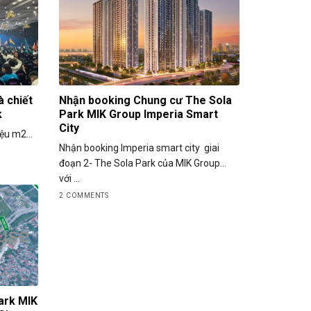
à chiết
Nhận booking Chung cư The Sola
k
Park MIK Group Imperia Smart
City
riệu m2…
Nhận booking Imperia smart city giai
đoạn 2- The Sola Park của MIK Group…
với ...
2 COMMENTS
ark MIK