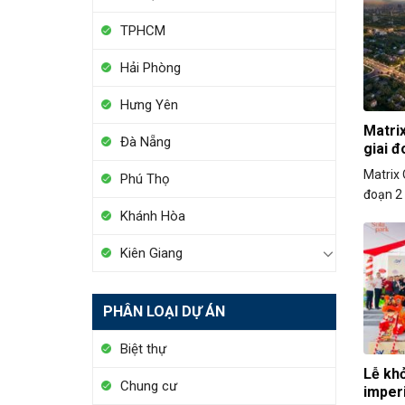
TPHCM
Hải Phòng
Hưng Yên
Matri
Đà Nẵng
giai 
Matrix 
Phú Thọ
đoạn 2 
Khánh Hòa
Kiên Giang
PHÂN LOẠI DỰ ÁN
Biệt thự
Lễ khở
Chung cư
imper