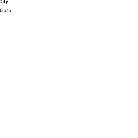
City
đầu tư