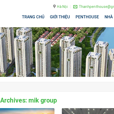
Hà Nội
Thanhpenthouse@gm
TRANG CHỦ
GIỚI THIỆU
PENTHOUSE
NHÀ 
 Archives:
mik group