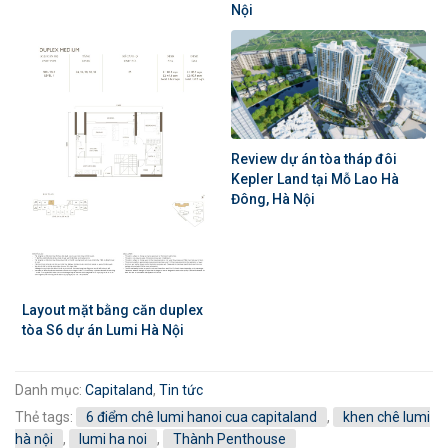
Nội
Review dự án tòa tháp đôi
Kepler Land tại Mỗ Lao Hà
Đông, Hà Nội
Layout mặt bằng căn duplex
tòa S6 dự án Lumi Hà Nội
Danh mục:
Capitaland
,
Tin tức
Thẻ tags:
6 điểm chê lumi hanoi cua capitaland
,
khen chê lumi
hà nội
,
lumi ha noi
,
Thành Penthouse