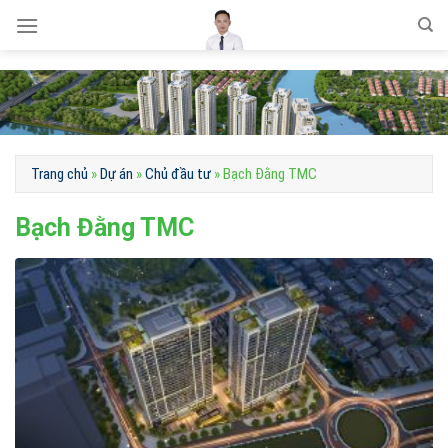
Skip
to
content
Trang chủ
»
Dự án
»
Chủ đầu tư
»
Bạch Đằng TMC
Bạch Đằng TMC