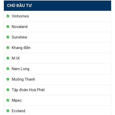
CHỦ ĐẦU TƯ
Vinhomes
Novaland
Sunshine
Khang điền
M.I.K
Nam Long
Mường Thanh
Tập đoàn Hoà Phát
Mipec
Ecoland