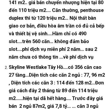
141 m2.. giá bán chuyển nhượng hiện tại 80
đến 110 triệu m2…. Căn thường, penthouse
duplex thì từ 120 triệu m2… Nội thất bàn
giao cơ bản, điều hòa âm trần có đủ cả bếp
và thiết bị vệ sinh….Hầm chỉ có 490
slot….trên 560 căn… không đảm bảo
slot….phí dịch vụ miễn phí 2 năm… sau 2
năm chưa có thông tin …về phí dịch vụ
Skyline Westlake Tây Hồ….có 356 căn cao
27 tầng…Diện tích các căn 2 ngủ : 77, 96 m2
,
Diện tích các căn 3 : 114 đến
128 m2…Đơn
giá cách đây 2 tháng từ 89 đến 114 triệu
m2……hiện tại dã hết hàng…. Trước đây giá
bán 2 ngủ 87m2, giá 7,8 tỷ… … căn 3 ngủ