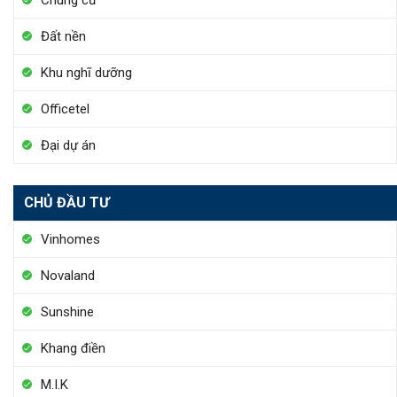
Chung cư
Đất nền
Khu nghĩ dưỡng
Officetel
Đại dự án
CHỦ ĐẦU TƯ
Vinhomes
Novaland
Sunshine
Khang điền
M.I.K