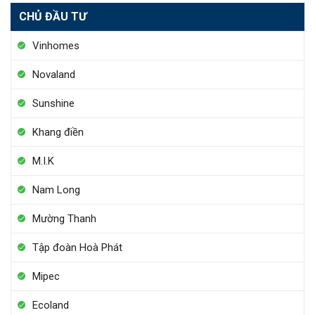
CHỦ ĐẦU TƯ
Vinhomes
Novaland
Sunshine
Khang điền
M.I.K
Nam Long
Mường Thanh
Tập đoàn Hoà Phát
Mipec
Ecoland