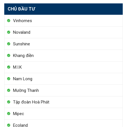
CHỦ ĐẦU TƯ
Vinhomes
Novaland
Sunshine
Khang điền
M.I.K
Nam Long
Mường Thanh
Tập đoàn Hoà Phát
Mipec
Ecoland