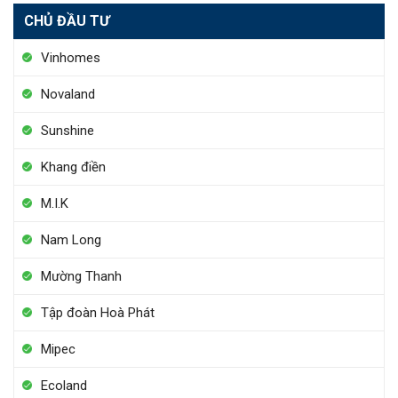
CHỦ ĐẦU TƯ
Vinhomes
Novaland
Sunshine
Khang điền
M.I.K
Nam Long
Mường Thanh
Tập đoàn Hoà Phát
Mipec
Ecoland