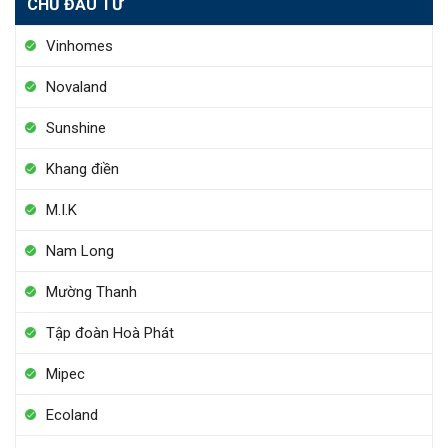
CHỦ ĐẦU TƯ
Vinhomes
Novaland
Sunshine
Khang điền
M.I.K
Nam Long
Mường Thanh
Tập đoàn Hoà Phát
Mipec
Ecoland