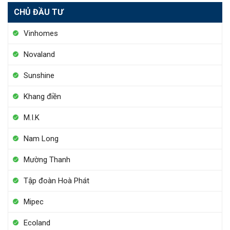
CHỦ ĐẦU TƯ
Vinhomes
Novaland
Sunshine
Khang điền
M.I.K
Nam Long
Mường Thanh
Tập đoàn Hoà Phát
Mipec
Ecoland