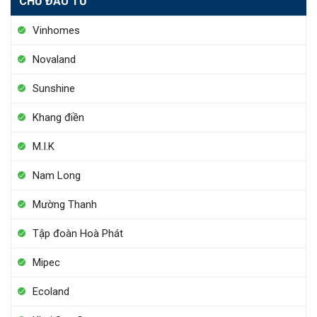
CHỦ ĐẦU TƯ
Vinhomes
Novaland
Sunshine
Khang điền
M.I.K
Nam Long
Mường Thanh
Tập đoàn Hoà Phát
Mipec
Ecoland