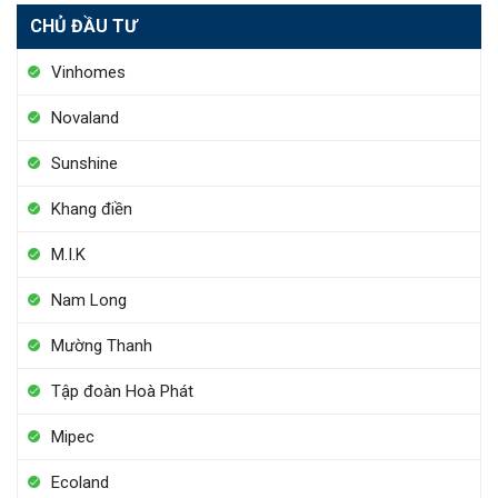
CHỦ ĐẦU TƯ
Vinhomes
Novaland
Sunshine
Khang điền
M.I.K
Nam Long
Mường Thanh
Tập đoàn Hoà Phát
Mipec
Ecoland