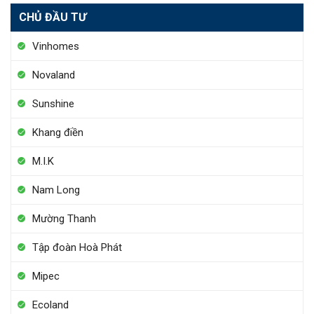
CHỦ ĐẦU TƯ
Vinhomes
Novaland
Sunshine
Khang điền
M.I.K
Nam Long
Mường Thanh
Tập đoàn Hoà Phát
Mipec
Ecoland