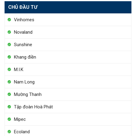
CHỦ ĐẦU TƯ
Vinhomes
Novaland
Sunshine
Khang điền
M.I.K
Nam Long
Mường Thanh
Tập đoàn Hoà Phát
Mipec
Ecoland