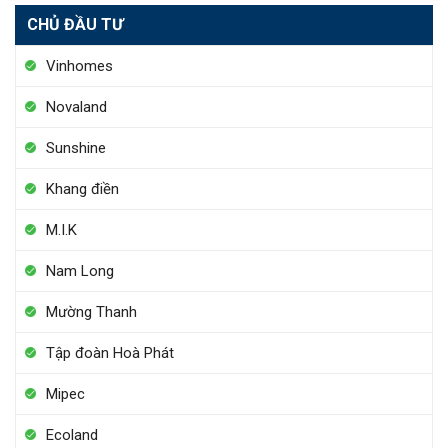
CHỦ ĐẦU TƯ
Vinhomes
Novaland
Sunshine
Khang điền
M.I.K
Nam Long
Mường Thanh
Tập đoàn Hoà Phát
Mipec
Ecoland