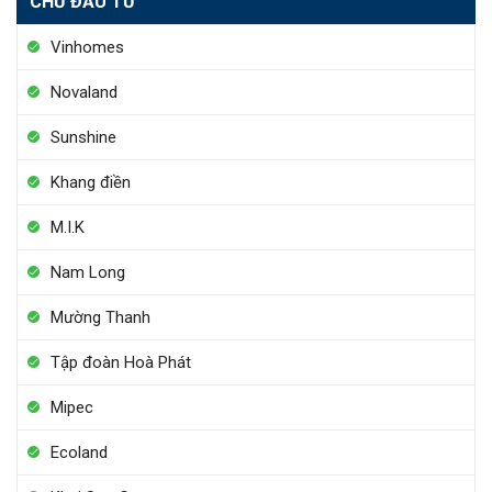
CHỦ ĐẦU TƯ
Vinhomes
Novaland
Sunshine
Khang điền
M.I.K
Nam Long
Mường Thanh
Tập đoàn Hoà Phát
Mipec
Ecoland