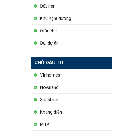
Đất nền
Khu nghĩ dưỡng
Officetel
Đại dự án
CHỦ ĐẦU TƯ
Vinhomes
Novaland
Sunshine
Khang điền
M.I.K