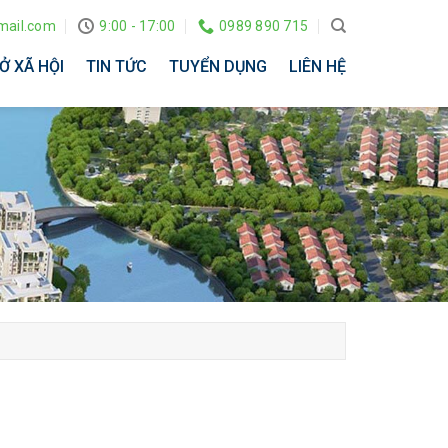
ail.com
9:00 - 17:00
0989 890 715
Ở XÃ HỘI
TIN TỨC
TUYỂN DỤNG
LIÊN HỆ