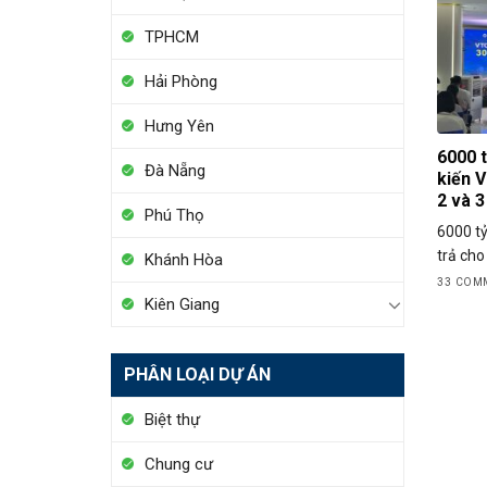
TPHCM
Hải Phòng
Hưng Yên
6000 t
Đà Nẵng
kiến V
2 và 3
Phú Thọ
6000 tỷ
trả cho 
Khánh Hòa
33 COM
Kiên Giang
PHÂN LOẠI DỰ ÁN
Biệt thự
Chung cư