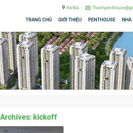
Hà Nội
Thanhpenthouse@gm
TRANG CHỦ
GIỚI THIỆU
PENTHOUSE
NHÀ 
 Archives:
kickoff