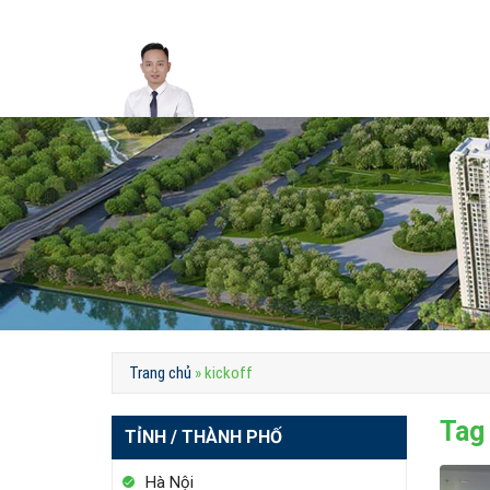
Skip
to
content
Trang chủ
»
kickoff
Tag
TỈNH / THÀNH PHỐ
Hà Nội