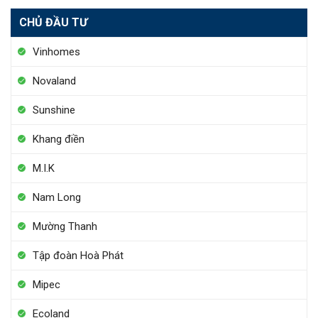
CHỦ ĐẦU TƯ
Vinhomes
Novaland
Sunshine
Khang điền
M.I.K
Nam Long
Mường Thanh
Tập đoàn Hoà Phát
Mipec
Ecoland