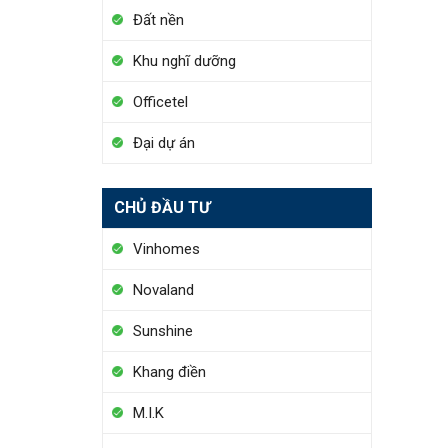
Đất nền
Khu nghĩ dưỡng
Officetel
Đại dự án
CHỦ ĐẦU TƯ
Vinhomes
Novaland
Sunshine
Khang điền
M.I.K