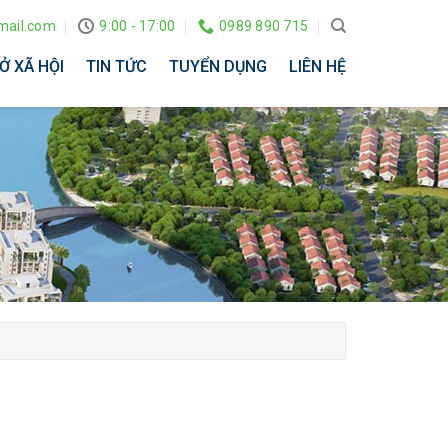
ail.com
9:00 - 17:00
0989 890 715
Ở XÃ HỘI
TIN TỨC
TUYỂN DỤNG
LIÊN HỆ