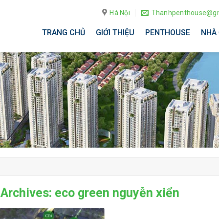
Hà Nội
Thanhpenthouse@gm
TRANG CHỦ
GIỚI THIỆU
PENTHOUSE
NHÀ 
 Archives:
eco green nguyễn xiển