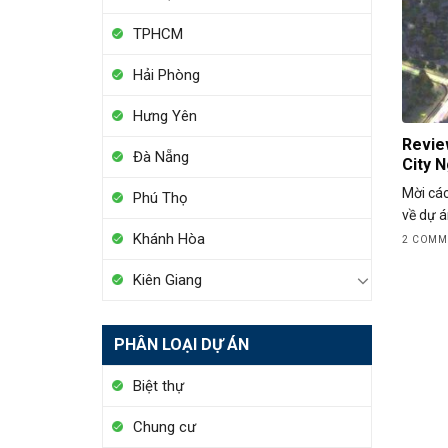
TPHCM
Hải Phòng
Hưng Yên
Revie
Đà Nẵng
City N
Mời các
Phú Thọ
về dự á
Khánh Hòa
2 COMM
Kiên Giang
PHÂN LOẠI DỰ ÁN
Biệt thự
Chung cư