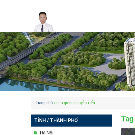
Skip
to
content
Trang chủ
»
eco green nguyễn xiển
Tag
TỈNH / THÀNH PHỐ
Hà Nội