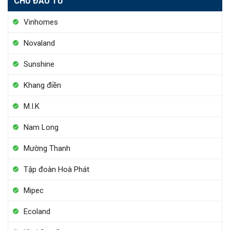
CHỦ ĐẦU TƯ
Vinhomes
Novaland
Sunshine
Khang điền
M.I.K
Nam Long
Mường Thanh
Tập đoàn Hoà Phát
Mipec
Ecoland