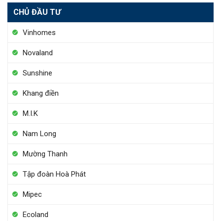
CHỦ ĐẦU TƯ
Vinhomes
Novaland
Sunshine
Khang điền
M.I.K
Nam Long
Mường Thanh
Tập đoàn Hoà Phát
Mipec
Ecoland