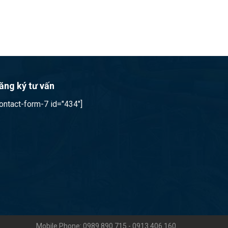
ăng ký tư vấn
contact-form-7 id="434"]
Mobile Phone: 0989 890 715 - 0913 406 160