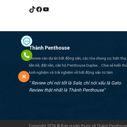
TikTok
Facebook
YouTube
Thành Penthouse
Review các dự án bất động sản, các tòa chung cư, biệt thự,
liền kề, đất nền, căn hộ Penthouse Duplex... Chia sẻ kiến th
kinh nghiệm và trải nghiệm về bất động sản từ tâm.
" Review chỉ nói tốt là Sale, chỉ nói xấu là Gato.
Review thật nhất là Thành Penthouse"
Copyright 2026 © Bản quyền thuộc về Thành Penthous