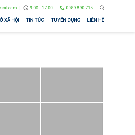
ail.com
9:00 - 17:00
0989 890 715
Ở XÃ HỘI
TIN TỨC
TUYỂN DỤNG
LIÊN HỆ