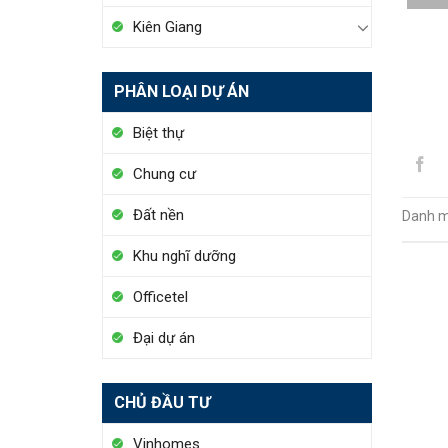
Kiên Giang
PHÂN LOẠI DỰ ÁN
Biệt thự
Chung cư
Đất nền
Danh m
Khu nghĩ dưỡng
Officetel
Đại dự án
CHỦ ĐẦU TƯ
Vinhomes