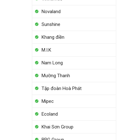
Novaland
Sunshine
Khang điền
M.I.K
Nam Long
Mường Thanh
Tập đoàn Hoà Phát
Mipec
Ecoland
Khai Sơn Group
BRG Group