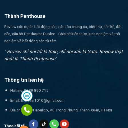
Thành Penthouse
Review các dự án bất động sản, các tòa chung cư, biệt thự, liền kề, đất
nền, căn hộ Penthouse Duplex... Chia sẻ kiến thức, kinh nghiệm và trải
nghiệm về bất động sản từ tâm.
" Review chỉ nói tốt là Sale, chỉ nói xấu là Gato. Review thật
nhất là Thành Penthouse"
Thông tin liên hệ
Hotline: 0989 890 715
Email:
thanhnn1010@gmail.com
Địa chỉ: 17T1 Hapulico, Vũ Trọng Phụng, Thanh Xuân, Hà Nội
Theo dõi tôi